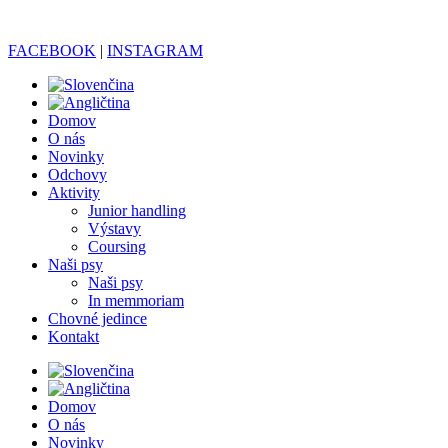
FACEBOOK
|
INSTAGRAM
Domov
O nás
Novinky
Odchovy
Aktivity
Junior handling
Výstavy
Coursing
Naši psy
Naši psy
In memmoriam
Chovné jedince
Kontakt
Domov
O nás
Novinky