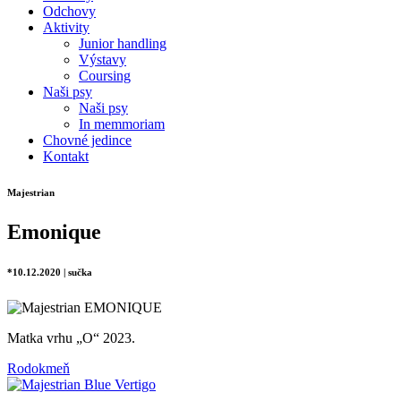
Odchovy
Aktivity
Junior handling
Výstavy
Coursing
Naši psy
Naši psy
In memmoriam
Chovné jedince
Kontakt
Majestrian
Emonique
*10.12.2020 | sučka
Matka vrhu „O“ 2023.
Rodokmeň