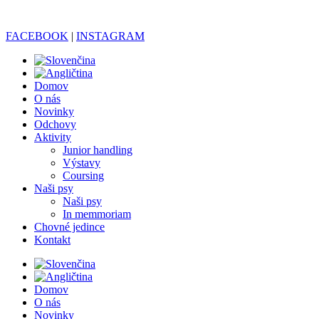
FACEBOOK
|
INSTAGRAM
Domov
O nás
Novinky
Odchovy
Aktivity
Junior handling
Výstavy
Coursing
Naši psy
Naši psy
In memmoriam
Chovné jedince
Kontakt
Domov
O nás
Novinky